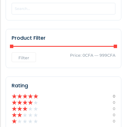
POPULAR THIS WEEK
No Posts Found!
Product Filter
EDITOR'S PICK
Price:
0CFA
—
999CFA
Filter
No Posts Found!
Rating
★
★
★
★
★
0
★
★
★
★
★
0
★
★
★
★
★
0
★
★
★
★
★
0
★
★
★
★
★
0