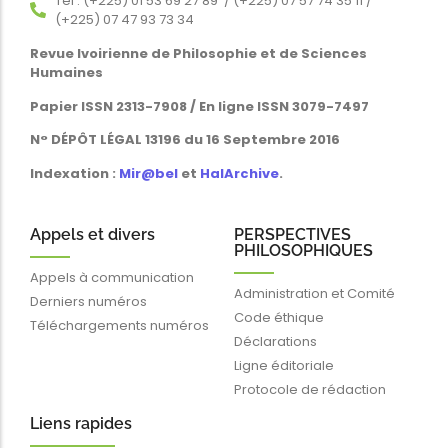
Tél : (+225) 01 53 69 27 89 / (+225) 07 57 74 35 11 /
(+225) 07 47 93 73 34
Revue Ivoirienne de Philosophie et de Sciences
Humaines
Papier ISSN 2313-7908 / En ligne ISSN 3079-7497
N° DÉPÔT LÉGAL 13196 du 16 Septembre 2016
Indexation :
Mir@bel
et
HalArchive
.
Appels et divers
PERSPECTIVES
PHILOSOPHIQUES
Appels à communication
Administration et Comité
Derniers numéros
Code éthique
Téléchargements numéros
Déclarations
Ligne éditoriale
Protocole de rédaction
Liens rapides