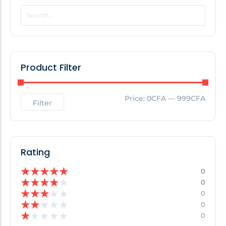
POPULAR THIS WEEK
No Posts Found!
Product Filter
EDITOR'S PICK
Price:
0CFA
—
999CFA
Filter
No Posts Found!
Rating
★
★
★
★
★
0
★
★
★
★
★
0
★
★
★
★
★
0
★
★
★
★
★
0
★
★
★
★
★
0