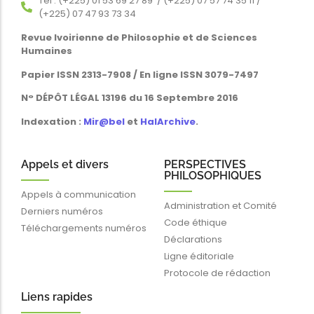
Tél : (+225) 01 53 69 27 89 / (+225) 07 57 74 35 11 /
(+225) 07 47 93 73 34
Revue Ivoirienne de Philosophie et de Sciences
Humaines
Papier ISSN 2313-7908 / En ligne ISSN 3079-7497
N° DÉPÔT LÉGAL 13196 du 16 Septembre 2016
Indexation :
Mir@bel
et
HalArchive
.
Appels et divers
PERSPECTIVES
PHILOSOPHIQUES
Appels à communication
Administration et Comité
Derniers numéros
Code éthique
Téléchargements numéros
Déclarations
Ligne éditoriale
Protocole de rédaction
Liens rapides