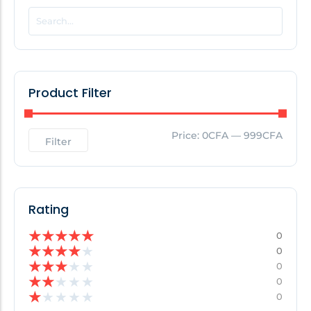
POPULAR THIS WEEK
No Posts Found!
Product Filter
EDITOR'S PICK
Price:
0CFA
—
999CFA
Filter
No Posts Found!
Rating
★
★
★
★
★
0
★
★
★
★
★
0
★
★
★
★
★
0
★
★
★
★
★
0
★
★
★
★
★
0