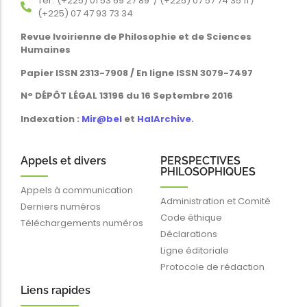
Tél : (+225) 01 53 69 27 89 / (+225) 07 57 74 35 11 /
(+225) 07 47 93 73 34
Revue Ivoirienne de Philosophie et de Sciences
Humaines
Papier ISSN 2313-7908 / En ligne ISSN 3079-7497
N° DÉPÔT LÉGAL 13196 du 16 Septembre 2016
Indexation :
Mir@bel
et
HalArchive
.
Appels et divers
PERSPECTIVES
PHILOSOPHIQUES
Appels à communication
Administration et Comité
Derniers numéros
Code éthique
Téléchargements numéros
Déclarations
Ligne éditoriale
Protocole de rédaction
Liens rapides