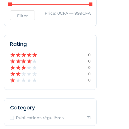
Price:
0CFA
—
999CFA
Filter
Rating
★
★
★
★
★
0
★
★
★
★
★
0
★
★
★
★
★
0
★
★
★
★
★
0
★
★
★
★
★
0
Category
Publications régulières
31