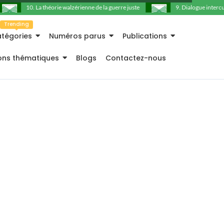
10. La théorie walzérienne de la guerre juste
9. Dialogue intercultu
Trending
tégories
Numéros parus
Publications
ions thématiques
Blogs
Contactez-nous