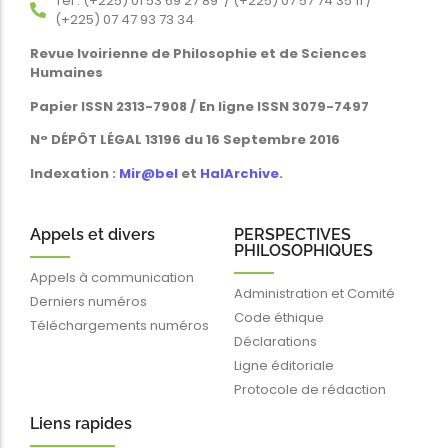
Tél : (+225) 01 53 69 27 89 / (+225) 07 57 74 35 11 /
(+225) 07 47 93 73 34
Revue Ivoirienne de Philosophie et de Sciences
Humaines
Papier ISSN 2313-7908 / En ligne ISSN 3079-7497
N° DÉPÔT LÉGAL 13196 du 16 Septembre 2016
Indexation :
Mir@bel
et
HalArchive
.
Appels et divers
PERSPECTIVES
PHILOSOPHIQUES
Appels à communication
Administration et Comité
Derniers numéros
Code éthique
Téléchargements numéros
Déclarations
Ligne éditoriale
Protocole de rédaction
Liens rapides