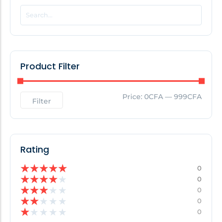
POPULAR THIS WEEK
No Posts Found!
Product Filter
EDITOR'S PICK
Price:
0CFA
—
999CFA
Filter
No Posts Found!
Rating
★
★
★
★
★
0
★
★
★
★
★
0
★
★
★
★
★
0
★
★
★
★
★
0
★
★
★
★
★
0