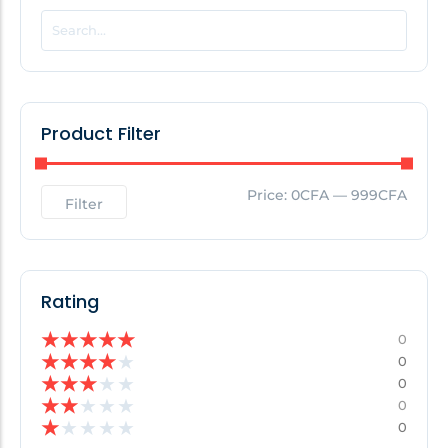
POPULAR THIS WEEK
No Posts Found!
Product Filter
EDITOR'S PICK
Price:
0CFA
—
999CFA
Filter
No Posts Found!
Rating
★
★
★
★
★
0
★
★
★
★
★
0
★
★
★
★
★
0
★
★
★
★
★
0
★
★
★
★
★
0