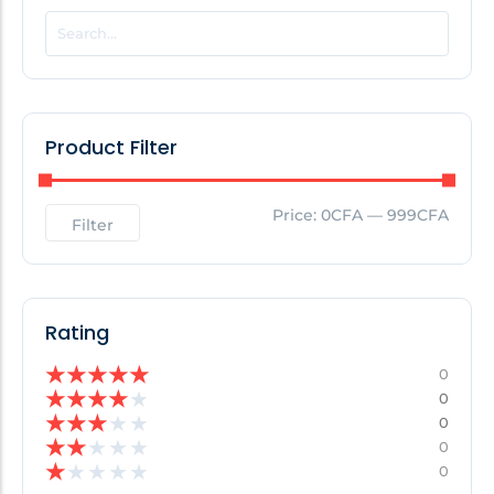
POPULAR THIS WEEK
No Posts Found!
Product Filter
EDITOR'S PICK
Price:
0CFA
—
999CFA
Filter
No Posts Found!
Rating
★
★
★
★
★
0
★
★
★
★
★
0
★
★
★
★
★
0
★
★
★
★
★
0
★
★
★
★
★
0