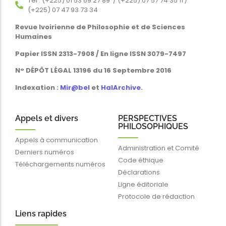
Tél : (+225) 01 53 69 27 89 / (+225) 07 57 74 35 11 /
(+225) 07 47 93 73 34
Revue Ivoirienne de Philosophie et de Sciences
Humaines
Papier ISSN 2313-7908 / En ligne ISSN 3079-7497
N° DÉPÔT LÉGAL 13196 du 16 Septembre 2016
Indexation :
Mir@bel
et
HalArchive
.
Appels et divers
PERSPECTIVES
PHILOSOPHIQUES
Appels à communication
Administration et Comité
Derniers numéros
Code éthique
Téléchargements numéros
Déclarations
Ligne éditoriale
Protocole de rédaction
Liens rapides