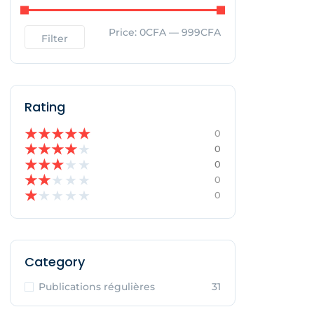
Price:
0CFA
—
999CFA
Filter
Rating
★
★
★
★
★
0
★
★
★
★
★
0
★
★
★
★
★
0
★
★
★
★
★
0
★
★
★
★
★
0
Category
Publications régulières
31