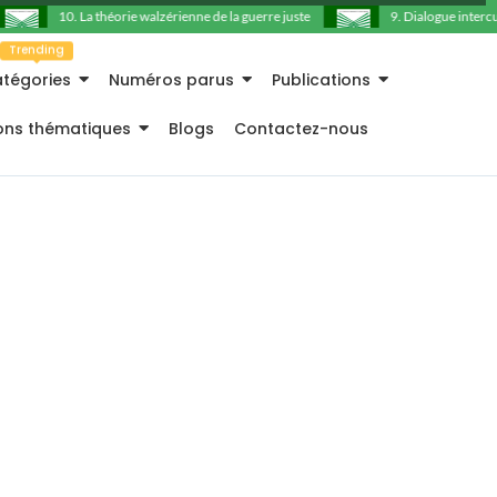
10. La théorie walzérienne de la guerre juste
9. Dialogue intercultu
Trending
tégories
Numéros parus
Publications
ions thématiques
Blogs
Contactez-nous