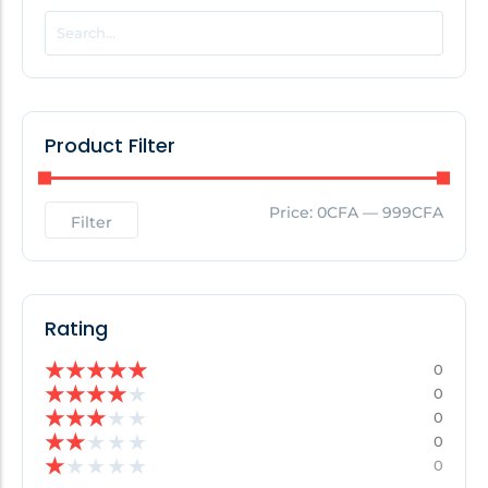
POPULAR THIS WEEK
No Posts Found!
Product Filter
EDITOR'S PICK
Price:
0CFA
—
999CFA
Filter
No Posts Found!
Rating
★
★
★
★
★
0
★
★
★
★
★
0
★
★
★
★
★
0
★
★
★
★
★
0
★
★
★
★
★
0