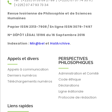
Tél : (+225) 01 53 69 27 89 / (+225) 07 57 74 35 11 /
(+225) 07 47 93 73 34
Revue Ivoirienne de Philosophie et de Sciences
Humaines
Papier ISSN 2313-7908 / En ligne ISSN 3079-7497
N° DÉPÔT LÉGAL 13196 du 16 Septembre 2016
Indexation :
Mir@bel
et
HalArchive
.
Appels et divers
PERSPECTIVES
PHILOSOPHIQUES
Appels à communication
Administration et Comité
Derniers numéros
Code éthique
Téléchargements numéros
Déclarations
Ligne éditoriale
Protocole de rédaction
Liens rapides