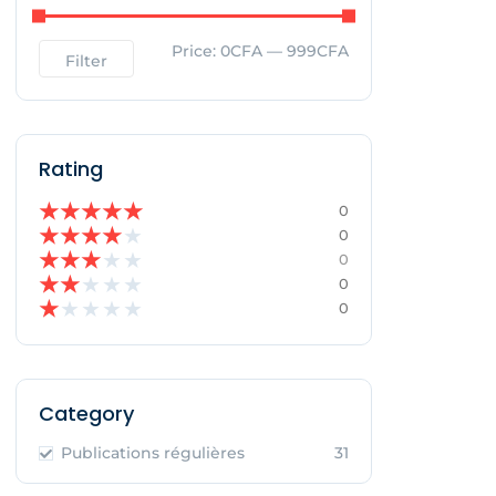
Price:
0CFA
—
999CFA
Filter
Rating
★
★
★
★
★
0
★
★
★
★
★
0
★
★
★
★
★
0
★
★
★
★
★
0
★
★
★
★
★
0
Category
Publications régulières
31