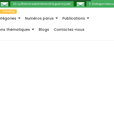
10. La théorie walzérienne de la guerre juste
9. Dialogue intercultu
Trending
tégories
Numéros parus
Publications
ions thématiques
Blogs
Contactez-nous