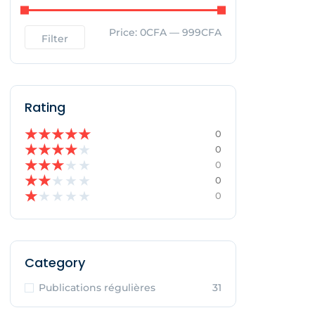
Price:
0CFA
—
999CFA
Filter
Rating
★
★
★
★
★
0
★
★
★
★
★
0
★
★
★
★
★
0
★
★
★
★
★
0
★
★
★
★
★
0
Category
Publications régulières
31