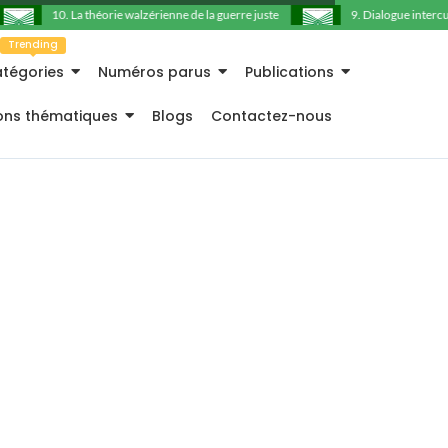
10. La théorie walzérienne de la guerre juste
9. Dialogue intercultu
Trending
tégories
Numéros parus
Publications
ions thématiques
Blogs
Contactez-nous