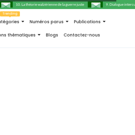
10. La théorie walzérienne de la guerre juste
9. Dialogue intercultu
Trending
tégories
Numéros parus
Publications
ions thématiques
Blogs
Contactez-nous