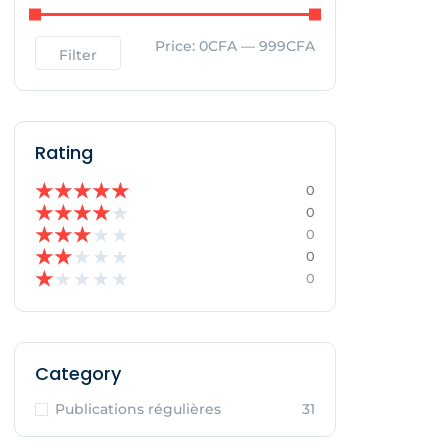
Price:
0CFA
—
999CFA
Filter
Rating
★
★
★
★
★
0
★
★
★
★
★
0
★
★
★
★
★
0
★
★
★
★
★
0
★
★
★
★
★
0
Category
Publications régulières
31