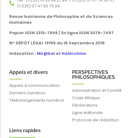
Tél : (+225) 01 53 69 27 89 / (+225) 07 57 74 35 11 /
(+225) 07 47 93 73 34
Revue Ivoirienne de Philosophie et de Sciences
Humaines
Papier ISSN 2313-7908 / En ligne ISSN 3079-7497
N° DÉPÔT LÉGAL 13196 du 16 Septembre 2016
Indexation :
Mir@bel
et
HalArchive
.
Appels et divers
PERSPECTIVES
PHILOSOPHIQUES
Appels à communication
Administration et Comité
Derniers numéros
Code éthique
Téléchargements numéros
Déclarations
Ligne éditoriale
Protocole de rédaction
Liens rapides