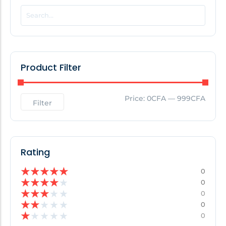
POPULAR THIS WEEK
No Posts Found!
Product Filter
EDITOR'S PICK
Price:
0CFA
—
999CFA
Filter
No Posts Found!
Rating
★
★
★
★
★
0
★
★
★
★
★
0
★
★
★
★
★
0
★
★
★
★
★
0
★
★
★
★
★
0