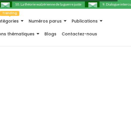
10. La théorie walzérienne de la guerre juste
9. Dialogue intercultu
Trending
tégories
Numéros parus
Publications
ions thématiques
Blogs
Contactez-nous