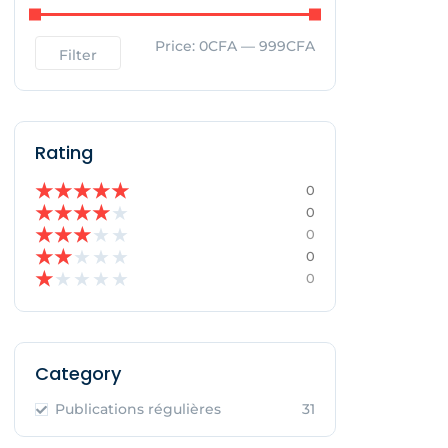
Price:
0CFA
—
999CFA
Filter
Rating
★
★
★
★
★
0
★
★
★
★
★
0
★
★
★
★
★
0
★
★
★
★
★
0
★
★
★
★
★
0
Category
Publications régulières
31