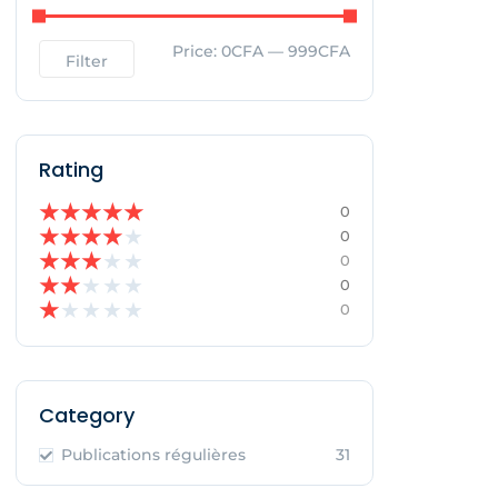
Price:
0CFA
—
999CFA
Filter
Rating
★
★
★
★
★
0
★
★
★
★
★
0
★
★
★
★
★
0
★
★
★
★
★
0
★
★
★
★
★
0
Category
Publications régulières
31