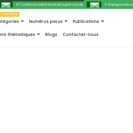
10. La théorie walzérienne de la guerre juste
9. Dialogue intercultu
Trending
tégories
Numéros parus
Publications
ions thématiques
Blogs
Contactez-nous