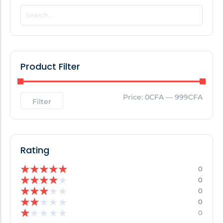
POPULAR THIS WEEK
No Posts Found!
Product Filter
EDITOR'S PICK
Price:
0CFA
—
999CFA
Filter
No Posts Found!
Rating
★
★
★
★
★
0
★
★
★
★
★
0
★
★
★
★
★
0
★
★
★
★
★
0
★
★
★
★
★
0