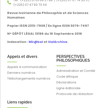
Tél : (+225) 01 53 69 27 89 / (+225) 07 57 74 35 11 /
(+225) 07 47 93 73 34
Revue Ivoirienne de Philosophie et de Sciences
Humaines
Papier ISSN 2313-7908 / En ligne ISSN 3079-7497
N° DÉPÔT LÉGAL 13196 du 16 Septembre 2016
Indexation :
Mir@bel
et
HalArchive
.
Appels et divers
PERSPECTIVES
PHILOSOPHIQUES
Appels à communication
Administration et Comité
Derniers numéros
Code éthique
Téléchargements numéros
Déclarations
Ligne éditoriale
Protocole de rédaction
Liens rapides