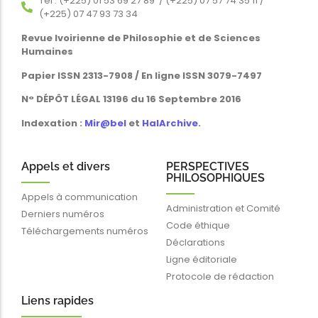
Tél : (+225) 01 53 69 27 89 / (+225) 07 57 74 35 11 /
(+225) 07 47 93 73 34
Revue Ivoirienne de Philosophie et de Sciences
Humaines
Papier ISSN 2313-7908 / En ligne ISSN 3079-7497
N° DÉPÔT LÉGAL 13196 du 16 Septembre 2016
Indexation :
Mir@bel
et
HalArchive
.
Appels et divers
PERSPECTIVES
PHILOSOPHIQUES
Appels à communication
Administration et Comité
Derniers numéros
Code éthique
Téléchargements numéros
Déclarations
Ligne éditoriale
Protocole de rédaction
Liens rapides