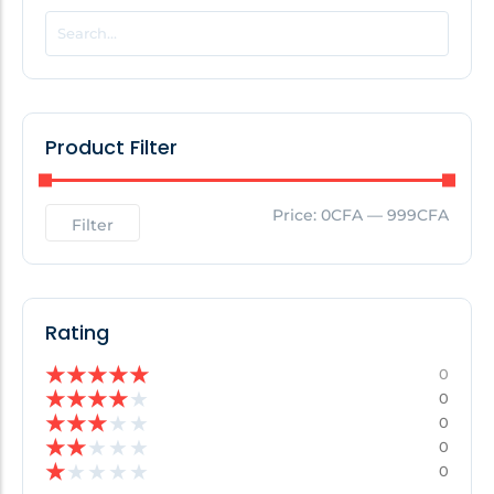
POPULAR THIS WEEK
No Posts Found!
Product Filter
EDITOR'S PICK
Price:
0CFA
—
999CFA
Filter
No Posts Found!
Rating
★
★
★
★
★
0
★
★
★
★
★
0
★
★
★
★
★
0
★
★
★
★
★
0
★
★
★
★
★
0