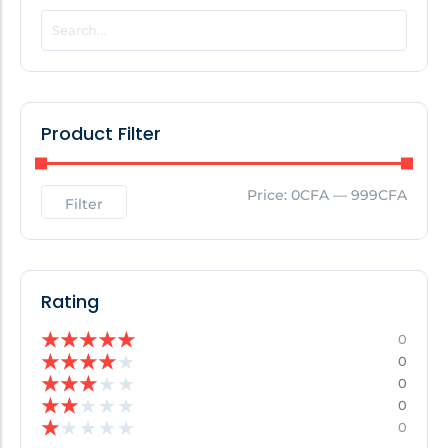
POPULAR THIS WEEK
No Posts Found!
Product Filter
EDITOR'S PICK
Price:
0CFA
—
999CFA
Filter
No Posts Found!
Rating
★
★
★
★
★
0
★
★
★
★
★
0
★
★
★
★
★
0
★
★
★
★
★
0
★
★
★
★
★
0