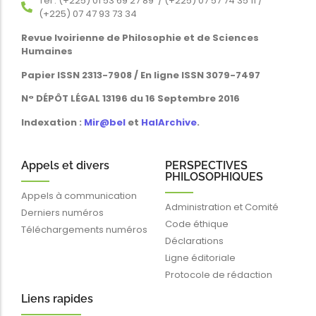
Tél : (+225) 01 53 69 27 89 / (+225) 07 57 74 35 11 /
(+225) 07 47 93 73 34
Revue Ivoirienne de Philosophie et de Sciences
Humaines
Papier ISSN 2313-7908 / En ligne ISSN 3079-7497
N° DÉPÔT LÉGAL 13196 du 16 Septembre 2016
Indexation :
Mir@bel
et
HalArchive
.
Appels et divers
PERSPECTIVES
PHILOSOPHIQUES
Appels à communication
Administration et Comité
Derniers numéros
Code éthique
Téléchargements numéros
Déclarations
Ligne éditoriale
Protocole de rédaction
Liens rapides