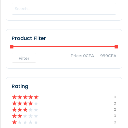
POPULAR THIS WEEK
No Posts Found!
Product Filter
EDITOR'S PICK
Price:
0CFA
—
999CFA
Filter
No Posts Found!
Rating
★
★
★
★
★
0
★
★
★
★
★
0
★
★
★
★
★
0
★
★
★
★
★
0
★
★
★
★
★
0