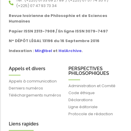
Tél : (+225) 01 53 69 27 89 / (+225) 07 57 74 35 11 /
(+225) 07 47 93 73 34
Revue Ivoirienne de Philosophie et de Sciences
Humaines
Papier ISSN 2313-7908 / En ligne ISSN 3079-7497
N° DÉPÔT LÉGAL 13196 du 16 Septembre 2016
Indexation :
Mir@bel
et
HalArchive
.
Appels et divers
PERSPECTIVES
PHILOSOPHIQUES
Appels à communication
Administration et Comité
Derniers numéros
Code éthique
Téléchargements numéros
Déclarations
Ligne éditoriale
Protocole de rédaction
Liens rapides