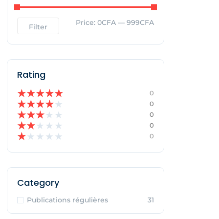
Price:
0CFA
—
999CFA
Filter
Rating
★
★
★
★
★
0
★
★
★
★
★
0
★
★
★
★
★
0
★
★
★
★
★
0
★
★
★
★
★
0
Category
Publications régulières
31