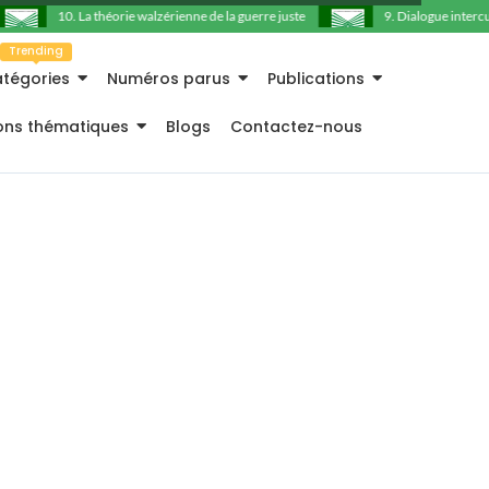
10. La théorie walzérienne de la guerre juste
9. Dialogue intercultu
Trending
tégories
Numéros parus
Publications
ions thématiques
Blogs
Contactez-nous