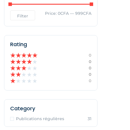
Price:
0CFA
—
999CFA
Filter
Rating
★
★
★
★
★
0
★
★
★
★
★
0
★
★
★
★
★
0
★
★
★
★
★
0
★
★
★
★
★
0
Category
Publications régulières
31