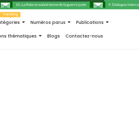
10. La théorie walzérienne de la guerre juste
9. Dialogue intercultu
Trending
tégories
Numéros parus
Publications
ions thématiques
Blogs
Contactez-nous