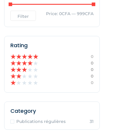
Price:
0CFA
—
999CFA
Filter
Rating
★
★
★
★
★
0
★
★
★
★
★
0
★
★
★
★
★
0
★
★
★
★
★
0
★
★
★
★
★
0
Category
Publications régulières
31