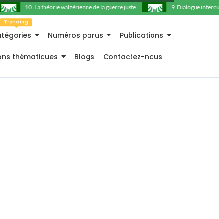
10. La théorie walzérienne de la guerre juste
9. Dialogue intercultu
Trending
tégories
Numéros parus
Publications
ions thématiques
Blogs
Contactez-nous