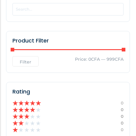
POPULAR THIS WEEK
No Posts Found!
Product Filter
EDITOR'S PICK
Price:
0CFA
—
999CFA
Filter
No Posts Found!
Rating
★
★
★
★
★
0
★
★
★
★
★
0
★
★
★
★
★
0
★
★
★
★
★
0
★
★
★
★
★
0