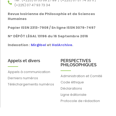
Tél : (+225) 01 53 69 27 89 / (+225) 07 57 74 35 11 /
(+225) 07 47 93 73 34
Revue Ivoirienne de Philosophie et de Sciences
Humaines
Papier ISSN 2313-7908 / En ligne ISSN 3079-7497
N° DÉPÔT LÉGAL 13196 du 16 Septembre 2016
Indexation :
Mir@bel
et
HalArchive
.
Appels et divers
PERSPECTIVES
PHILOSOPHIQUES
Appels à communication
Administration et Comité
Derniers numéros
Code éthique
Téléchargements numéros
Déclarations
Ligne éditoriale
Protocole de rédaction
Liens rapides