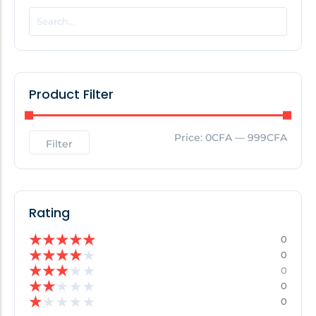
POPULAR THIS WEEK
No Posts Found!
Product Filter
EDITOR'S PICK
Price:
0CFA
—
999CFA
Filter
No Posts Found!
Rating
★
★
★
★
★
0
★
★
★
★
★
0
★
★
★
★
★
0
★
★
★
★
★
0
★
★
★
★
★
0