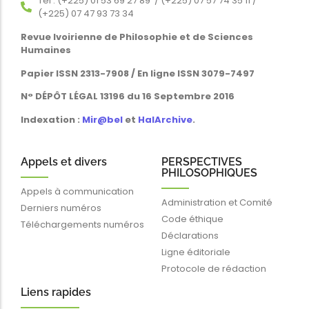
Tél : (+225) 01 53 69 27 89 / (+225) 07 57 74 35 11 /
(+225) 07 47 93 73 34
Revue Ivoirienne de Philosophie et de Sciences
Humaines
Papier ISSN 2313-7908 / En ligne ISSN 3079-7497
N° DÉPÔT LÉGAL 13196 du 16 Septembre 2016
Indexation :
Mir@bel
et
HalArchive
.
Appels et divers
PERSPECTIVES
PHILOSOPHIQUES
Appels à communication
Administration et Comité
Derniers numéros
Code éthique
Téléchargements numéros
Déclarations
Ligne éditoriale
Protocole de rédaction
Liens rapides