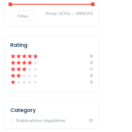
Price:
0CFA
—
999CFA
Filter
Rating
★
★
★
★
★
0
★
★
★
★
★
0
★
★
★
★
★
0
★
★
★
★
★
0
★
★
★
★
★
0
Category
Publications régulières
31