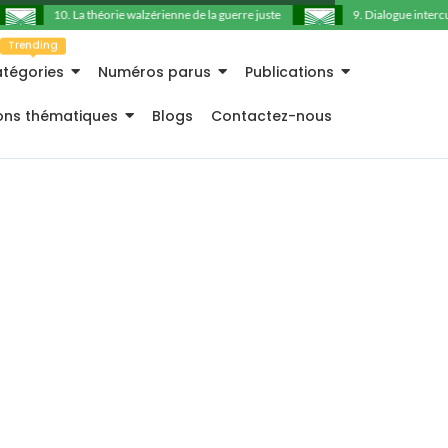
10. La théorie walzérienne de la guerre juste
9. Dialogue intercultu
Trending
tégories
Numéros parus
Publications
ions thématiques
Blogs
Contactez-nous