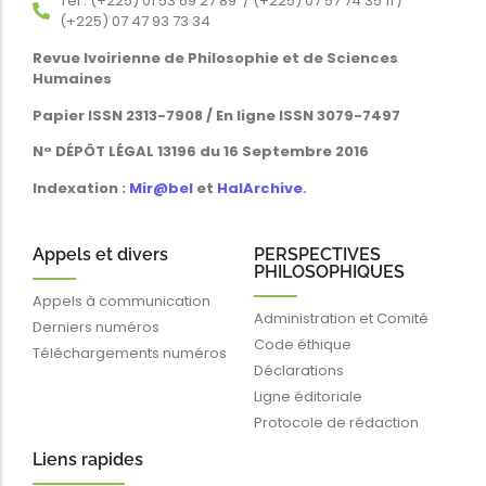
Tél : (+225) 01 53 69 27 89 / (+225) 07 57 74 35 11 /
(+225) 07 47 93 73 34
Revue Ivoirienne de Philosophie et de Sciences
Humaines
Papier ISSN 2313-7908 / En ligne ISSN 3079-7497
N° DÉPÔT LÉGAL 13196 du 16 Septembre 2016
Indexation :
Mir@bel
et
HalArchive
.
Appels et divers
PERSPECTIVES
PHILOSOPHIQUES
Appels à communication
Administration et Comité
Derniers numéros
Code éthique
Téléchargements numéros
Déclarations
Ligne éditoriale
Protocole de rédaction
Liens rapides