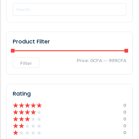
POPULAR THIS WEEK
No Posts Found!
Product Filter
EDITOR'S PICK
Price:
0CFA
—
999CFA
Filter
No Posts Found!
Rating
★
★
★
★
★
0
★
★
★
★
★
0
★
★
★
★
★
0
★
★
★
★
★
0
★
★
★
★
★
0