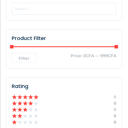
POPULAR THIS WEEK
No Posts Found!
Product Filter
EDITOR'S PICK
Price:
0CFA
—
999CFA
Filter
No Posts Found!
Rating
★
★
★
★
★
0
★
★
★
★
★
0
★
★
★
★
★
0
★
★
★
★
★
0
★
★
★
★
★
0