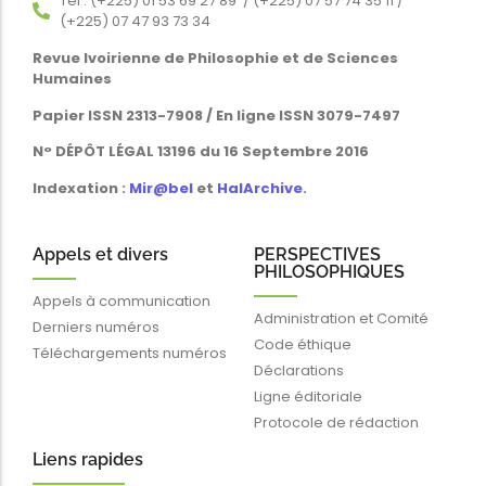
Tél : (+225) 01 53 69 27 89 / (+225) 07 57 74 35 11 /
(+225) 07 47 93 73 34
Revue Ivoirienne de Philosophie et de Sciences
Humaines
Papier ISSN 2313-7908 / En ligne ISSN 3079-7497
N° DÉPÔT LÉGAL 13196 du 16 Septembre 2016
Indexation :
Mir@bel
et
HalArchive
.
Appels et divers
PERSPECTIVES
PHILOSOPHIQUES
Appels à communication
Administration et Comité
Derniers numéros
Code éthique
Téléchargements numéros
Déclarations
Ligne éditoriale
Protocole de rédaction
Liens rapides