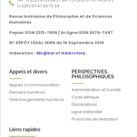
Tél : (+225) 01 53 69 27 89 / (+225) 07 57 74 35 11 /
(+225) 07 47 93 73 34
Revue Ivoirienne de Philosophie et de Sciences
Humaines
Papier ISSN 2313-7908 / En ligne ISSN 3079-7497
N° DÉPÔT LÉGAL 13196 du 16 Septembre 2016
Indexation :
Mir@bel
et
HalArchive
.
Appels et divers
PERSPECTIVES
PHILOSOPHIQUES
Appels à communication
Administration et Comité
Derniers numéros
Code éthique
Téléchargements numéros
Déclarations
Ligne éditoriale
Protocole de rédaction
Liens rapides