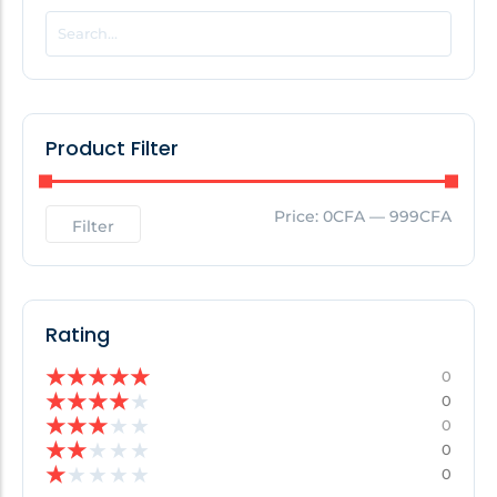
POPULAR THIS WEEK
No Posts Found!
Product Filter
EDITOR'S PICK
Price:
0CFA
—
999CFA
Filter
No Posts Found!
Rating
★
★
★
★
★
0
★
★
★
★
★
0
★
★
★
★
★
0
★
★
★
★
★
0
★
★
★
★
★
0