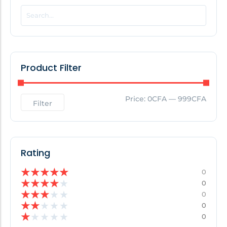
POPULAR THIS WEEK
No Posts Found!
Product Filter
EDITOR'S PICK
Price:
0CFA
—
999CFA
Filter
No Posts Found!
Rating
★
★
★
★
★
0
★
★
★
★
★
0
★
★
★
★
★
0
★
★
★
★
★
0
★
★
★
★
★
0