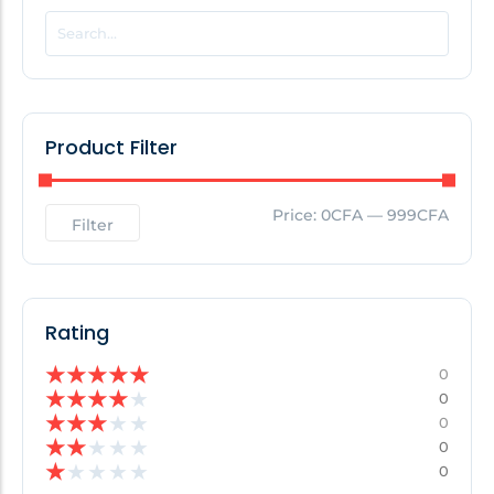
POPULAR THIS WEEK
No Posts Found!
Product Filter
EDITOR'S PICK
Price:
0CFA
—
999CFA
Filter
No Posts Found!
Rating
★
★
★
★
★
0
★
★
★
★
★
0
★
★
★
★
★
0
★
★
★
★
★
0
★
★
★
★
★
0