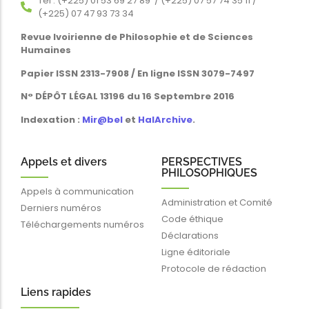
Tél : (+225) 01 53 69 27 89 / (+225) 07 57 74 35 11 /
(+225) 07 47 93 73 34
Revue Ivoirienne de Philosophie et de Sciences
Humaines
Papier ISSN 2313-7908 / En ligne ISSN 3079-7497
N° DÉPÔT LÉGAL 13196 du 16 Septembre 2016
Indexation :
Mir@bel
et
HalArchive
.
Appels et divers
PERSPECTIVES
PHILOSOPHIQUES
Appels à communication
Administration et Comité
Derniers numéros
Code éthique
Téléchargements numéros
Déclarations
Ligne éditoriale
Protocole de rédaction
Liens rapides