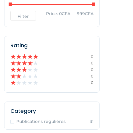
Price:
0CFA
—
999CFA
Filter
Rating
★
★
★
★
★
0
★
★
★
★
★
0
★
★
★
★
★
0
★
★
★
★
★
0
★
★
★
★
★
0
Category
Publications régulières
31