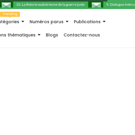
10. La théorie walzérienne de la guerre juste
9. Dialogue intercultu
Trending
tégories
Numéros parus
Publications
ions thématiques
Blogs
Contactez-nous