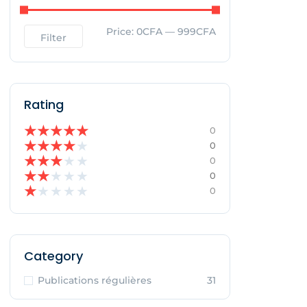
Price:
0CFA
—
999CFA
Filter
Rating
★
★
★
★
★
0
★
★
★
★
★
0
★
★
★
★
★
0
★
★
★
★
★
0
★
★
★
★
★
0
Category
Publications régulières
31