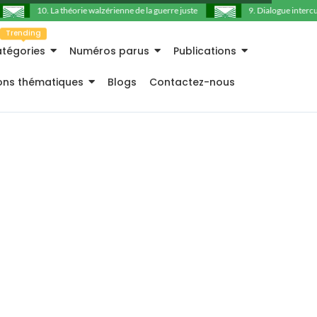
10. La théorie walzérienne de la guerre juste
9. Dialogue intercultu
Trending
tégories
Numéros parus
Publications
ions thématiques
Blogs
Contactez-nous