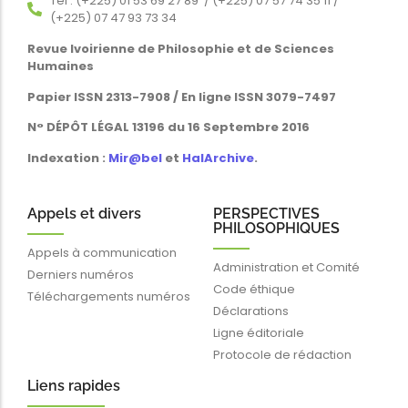
Tél : (+225) 01 53 69 27 89 / (+225) 07 57 74 35 11 /
(+225) 07 47 93 73 34
Revue Ivoirienne de Philosophie et de Sciences
Humaines
Papier ISSN 2313-7908 / En ligne ISSN 3079-7497
N° DÉPÔT LÉGAL 13196 du 16 Septembre 2016
Indexation :
Mir@bel
et
HalArchive
.
Appels et divers
PERSPECTIVES
PHILOSOPHIQUES
Appels à communication
Administration et Comité
Derniers numéros
Code éthique
Téléchargements numéros
Déclarations
Ligne éditoriale
Protocole de rédaction
Liens rapides