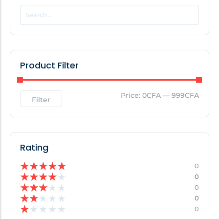
POPULAR THIS WEEK
No Posts Found!
Product Filter
EDITOR'S PICK
Price:
0CFA
—
999CFA
Filter
No Posts Found!
Rating
★
★
★
★
★
0
★
★
★
★
★
0
★
★
★
★
★
0
★
★
★
★
★
0
★
★
★
★
★
0