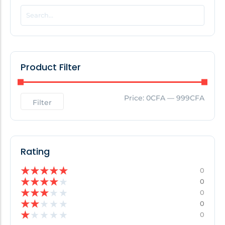
POPULAR THIS WEEK
No Posts Found!
Product Filter
EDITOR'S PICK
Price:
0CFA
—
999CFA
Filter
No Posts Found!
Rating
★
★
★
★
★
0
★
★
★
★
★
0
★
★
★
★
★
0
★
★
★
★
★
0
★
★
★
★
★
0