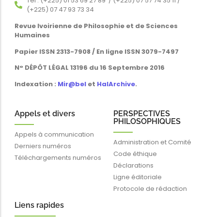
Tél : (+225) 01 53 69 27 89 / (+225) 07 57 74 35 11 /
(+225) 07 47 93 73 34
Revue Ivoirienne de Philosophie et de Sciences
Humaines
Papier ISSN 2313-7908 / En ligne ISSN 3079-7497
N° DÉPÔT LÉGAL 13196 du 16 Septembre 2016
Indexation :
Mir@bel
et
HalArchive
.
Appels et divers
PERSPECTIVES
PHILOSOPHIQUES
Appels à communication
Administration et Comité
Derniers numéros
Code éthique
Téléchargements numéros
Déclarations
Ligne éditoriale
Protocole de rédaction
Liens rapides