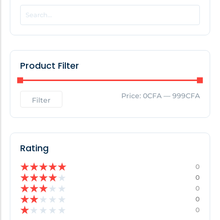
POPULAR THIS WEEK
No Posts Found!
Product Filter
EDITOR'S PICK
Price:
0CFA
—
999CFA
Filter
No Posts Found!
Rating
★
★
★
★
★
0
★
★
★
★
★
0
★
★
★
★
★
0
★
★
★
★
★
0
★
★
★
★
★
0