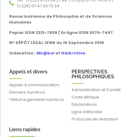
Tél : (+225) 01 53 69 27 89 / (+225) 07 57 74 35 11 /
(+225) 07 47 93 73 34
Revue Ivoirienne de Philosophie et de Sciences
Humaines
Papier ISSN 2313-7908 / En ligne ISSN 3079-7497
N° DÉPÔT LÉGAL 13196 du 16 Septembre 2016
Indexation :
Mir@bel
et
HalArchive
.
Appels et divers
PERSPECTIVES
PHILOSOPHIQUES
Appels à communication
Administration et Comité
Derniers numéros
Code éthique
Téléchargements numéros
Déclarations
Ligne éditoriale
Protocole de rédaction
Liens rapides