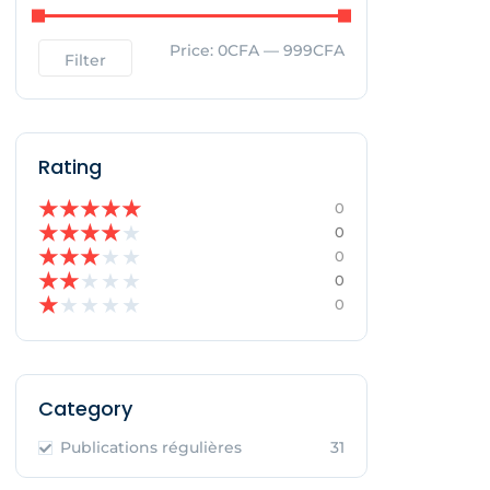
Price:
0CFA
—
999CFA
Filter
Rating
★
★
★
★
★
0
★
★
★
★
★
0
★
★
★
★
★
0
★
★
★
★
★
0
★
★
★
★
★
0
Category
Publications régulières
31