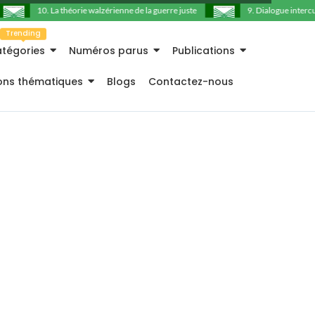
10. La théorie walzérienne de la guerre juste
9. Dialogue intercultu
Trending
tégories
Numéros parus
Publications
ions thématiques
Blogs
Contactez-nous