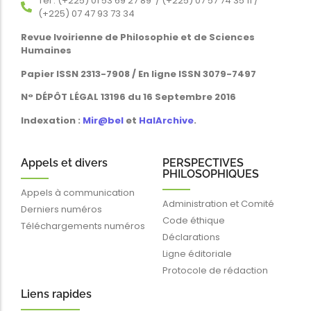
Tél : (+225) 01 53 69 27 89 / (+225) 07 57 74 35 11 /
(+225) 07 47 93 73 34
Revue Ivoirienne de Philosophie et de Sciences
Humaines
Papier ISSN 2313-7908 / En ligne ISSN 3079-7497
N° DÉPÔT LÉGAL 13196 du 16 Septembre 2016
Indexation :
Mir@bel
et
HalArchive
.
Appels et divers
PERSPECTIVES
PHILOSOPHIQUES
Appels à communication
Administration et Comité
Derniers numéros
Code éthique
Téléchargements numéros
Déclarations
Ligne éditoriale
Protocole de rédaction
Liens rapides