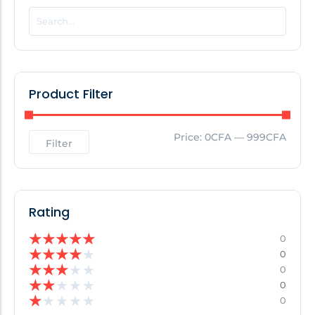
POPULAR THIS WEEK
No Posts Found!
Product Filter
EDITOR'S PICK
Price:
0CFA
—
999CFA
Filter
No Posts Found!
Rating
★
★
★
★
★
0
★
★
★
★
★
0
★
★
★
★
★
0
★
★
★
★
★
0
★
★
★
★
★
0