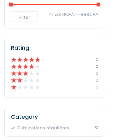
Price:
0CFA
—
999CFA
Filter
Rating
★
★
★
★
★
0
★
★
★
★
★
0
★
★
★
★
★
0
★
★
★
★
★
0
★
★
★
★
★
0
Category
Publications régulières
31