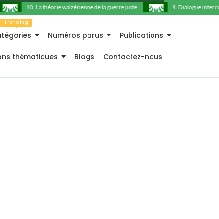
10. La théorie walzérienne de la guerre juste
9. Dialogue intercultu
Trending
tégories
Numéros parus
Publications
ions thématiques
Blogs
Contactez-nous