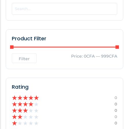
POPULAR THIS WEEK
No Posts Found!
Product Filter
EDITOR'S PICK
Price:
0CFA
—
999CFA
Filter
No Posts Found!
Rating
★
★
★
★
★
0
★
★
★
★
★
0
★
★
★
★
★
0
★
★
★
★
★
0
★
★
★
★
★
0