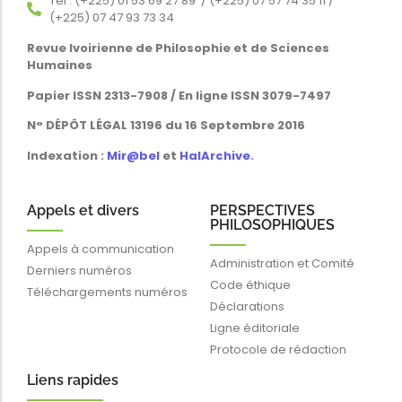
Tél : (+225) 01 53 69 27 89 / (+225) 07 57 74 35 11 /
(+225) 07 47 93 73 34
Revue Ivoirienne de Philosophie et de Sciences
Humaines
Papier ISSN 2313-7908 / En ligne ISSN 3079-7497
N° DÉPÔT LÉGAL 13196 du 16 Septembre 2016
Indexation :
Mir@bel
et
HalArchive
.
Appels et divers
PERSPECTIVES
PHILOSOPHIQUES
Appels à communication
Administration et Comité
Derniers numéros
Code éthique
Téléchargements numéros
Déclarations
Ligne éditoriale
Protocole de rédaction
Liens rapides