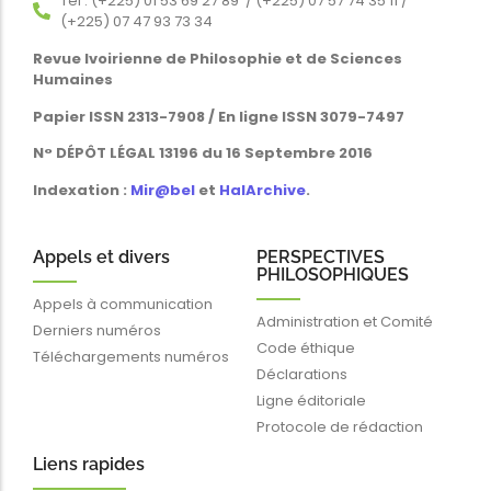
Tél : (+225) 01 53 69 27 89 / (+225) 07 57 74 35 11 /
(+225) 07 47 93 73 34
Revue Ivoirienne de Philosophie et de Sciences
Humaines
Papier ISSN 2313-7908 / En ligne ISSN 3079-7497
N° DÉPÔT LÉGAL 13196 du 16 Septembre 2016
Indexation :
Mir@bel
et
HalArchive
.
Appels et divers
PERSPECTIVES
PHILOSOPHIQUES
Appels à communication
Administration et Comité
Derniers numéros
Code éthique
Téléchargements numéros
Déclarations
Ligne éditoriale
Protocole de rédaction
Liens rapides