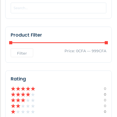
POPULAR THIS WEEK
No Posts Found!
Product Filter
EDITOR'S PICK
Price:
0CFA
—
999CFA
Filter
No Posts Found!
Rating
★
★
★
★
★
0
★
★
★
★
★
0
★
★
★
★
★
0
★
★
★
★
★
0
★
★
★
★
★
0