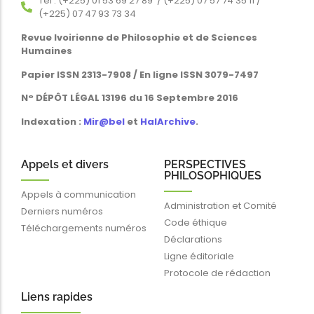
Tél : (+225) 01 53 69 27 89 / (+225) 07 57 74 35 11 /
(+225) 07 47 93 73 34
Revue Ivoirienne de Philosophie et de Sciences
Humaines
Papier ISSN 2313-7908 / En ligne ISSN 3079-7497
N° DÉPÔT LÉGAL 13196 du 16 Septembre 2016
Indexation :
Mir@bel
et
HalArchive
.
Appels et divers
PERSPECTIVES
PHILOSOPHIQUES
Appels à communication
Administration et Comité
Derniers numéros
Code éthique
Téléchargements numéros
Déclarations
Ligne éditoriale
Protocole de rédaction
Liens rapides