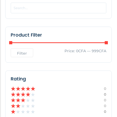
POPULAR THIS WEEK
No Posts Found!
Product Filter
EDITOR'S PICK
Price:
0CFA
—
999CFA
Filter
No Posts Found!
Rating
★
★
★
★
★
0
★
★
★
★
★
0
★
★
★
★
★
0
★
★
★
★
★
0
★
★
★
★
★
0