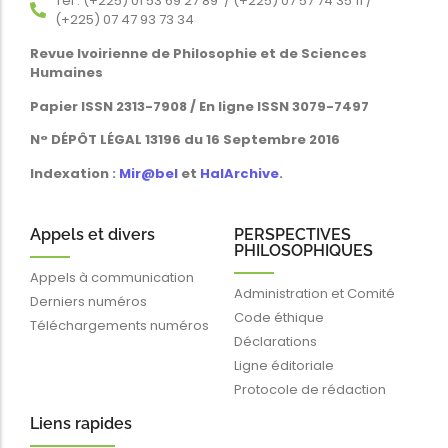
Tél : (+225) 01 53 69 27 89 / (+225) 07 57 74 35 11 /
(+225) 07 47 93 73 34
Revue Ivoirienne de Philosophie et de Sciences
Humaines
Papier ISSN 2313-7908 / En ligne ISSN 3079-7497
N° DÉPÔT LÉGAL 13196 du 16 Septembre 2016
Indexation :
Mir@bel
et
HalArchive
.
Appels et divers
PERSPECTIVES
PHILOSOPHIQUES
Appels à communication
Administration et Comité
Derniers numéros
Code éthique
Téléchargements numéros
Déclarations
Ligne éditoriale
Protocole de rédaction
Liens rapides