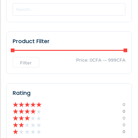
POPULAR THIS WEEK
No Posts Found!
Product Filter
EDITOR'S PICK
Price:
0CFA
—
999CFA
Filter
No Posts Found!
Rating
★
★
★
★
★
0
★
★
★
★
★
0
★
★
★
★
★
0
★
★
★
★
★
0
★
★
★
★
★
0