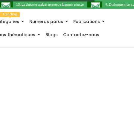
10. La théorie walzérienne de la guerre juste
9. Dialogue intercultu
Trending
tégories
Numéros parus
Publications
ions thématiques
Blogs
Contactez-nous