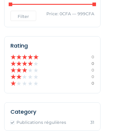
Price:
0CFA
—
999CFA
Filter
Rating
★
★
★
★
★
0
★
★
★
★
★
0
★
★
★
★
★
0
★
★
★
★
★
0
★
★
★
★
★
0
Category
Publications régulières
31