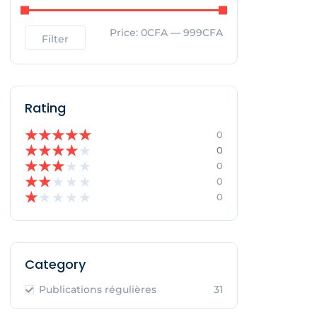
Price:
0CFA
—
999CFA
Filter
Rating
★
★
★
★
★
0
★
★
★
★
★
0
★
★
★
★
★
0
★
★
★
★
★
0
★
★
★
★
★
0
Category
Publications régulières
31