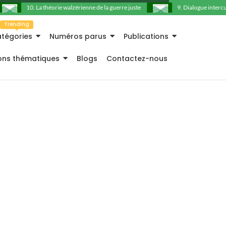
10. La théorie walzérienne de la guerre juste
9. Dialogue intercultu
Trending
tégories
Numéros parus
Publications
ions thématiques
Blogs
Contactez-nous