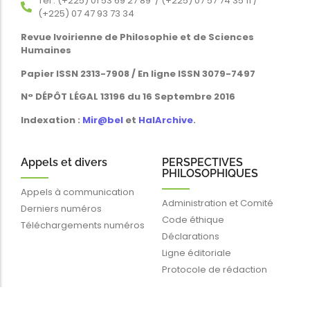
Tél : (+225) 01 53 69 27 89 / (+225) 07 57 74 35 11 /
(+225) 07 47 93 73 34
Revue Ivoirienne de Philosophie et de Sciences
Humaines
Papier ISSN 2313-7908 / En ligne ISSN 3079-7497
N° DÉPÔT LÉGAL 13196 du 16 Septembre 2016
Indexation :
Mir@bel
et
HalArchive
.
Appels et divers
PERSPECTIVES
PHILOSOPHIQUES
Appels à communication
Administration et Comité
Derniers numéros
Code éthique
Téléchargements numéros
Déclarations
Ligne éditoriale
Protocole de rédaction
Liens rapides