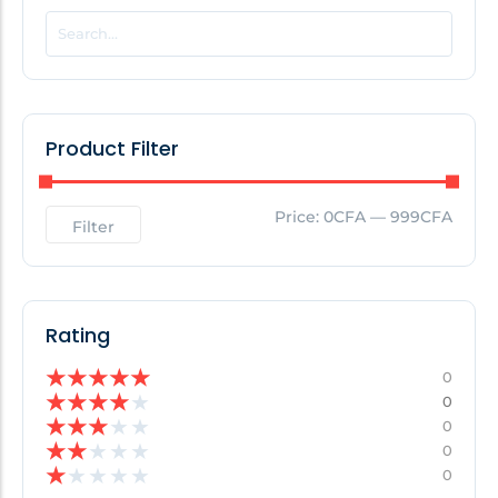
POPULAR THIS WEEK
No Posts Found!
Product Filter
EDITOR'S PICK
Price:
0CFA
—
999CFA
Filter
No Posts Found!
Rating
★
★
★
★
★
0
★
★
★
★
★
0
★
★
★
★
★
0
★
★
★
★
★
0
★
★
★
★
★
0