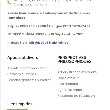
Tél : (+225) 01 53 69 27 89 / (+225) 07 57 74 35 11 /
(+225) 07 47 93 73 34
Revue Ivoirienne de Philosophie et de Sciences
Humaines
Papier ISSN 2313-7908 / En ligne ISSN 3079-7497
N° DÉPÔT LÉGAL 13196 du 16 Septembre 2016
Indexation :
Mir@bel
et
HalArchive
.
Appels et divers
PERSPECTIVES
PHILOSOPHIQUES
Appels à communication
Administration et Comité
Derniers numéros
Code éthique
Téléchargements numéros
Déclarations
Ligne éditoriale
Protocole de rédaction
Liens rapides