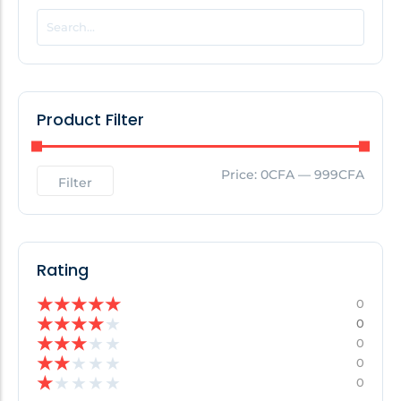
POPULAR THIS WEEK
No Posts Found!
Product Filter
EDITOR'S PICK
Price:
0CFA
—
999CFA
Filter
No Posts Found!
Rating
★
★
★
★
★
0
★
★
★
★
★
0
★
★
★
★
★
0
★
★
★
★
★
0
★
★
★
★
★
0