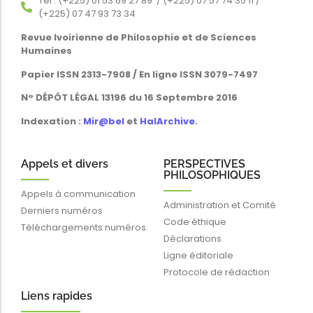
Tél : (+225) 01 53 69 27 89 / (+225) 07 57 74 35 11 /
(+225) 07 47 93 73 34
Revue Ivoirienne de Philosophie et de Sciences
Humaines
Papier ISSN 2313-7908 / En ligne ISSN 3079-7497
N° DÉPÔT LÉGAL 13196 du 16 Septembre 2016
Indexation :
Mir@bel
et
HalArchive
.
Appels et divers
PERSPECTIVES
PHILOSOPHIQUES
Appels à communication
Administration et Comité
Derniers numéros
Code éthique
Téléchargements numéros
Déclarations
Ligne éditoriale
Protocole de rédaction
Liens rapides