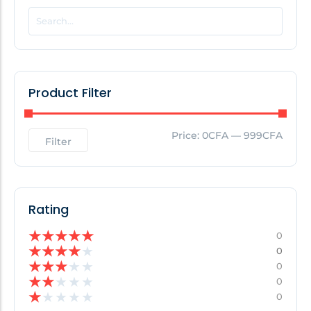
POPULAR THIS WEEK
No Posts Found!
Product Filter
EDITOR'S PICK
Price:
0CFA
—
999CFA
Filter
No Posts Found!
Rating
★
★
★
★
★
0
★
★
★
★
★
0
★
★
★
★
★
0
★
★
★
★
★
0
★
★
★
★
★
0