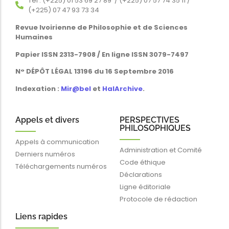
Tél : (+225) 01 53 69 27 89 / (+225) 07 57 74 35 11 /
(+225) 07 47 93 73 34
Revue Ivoirienne de Philosophie et de Sciences
Humaines
Papier ISSN 2313-7908 / En ligne ISSN 3079-7497
N° DÉPÔT LÉGAL 13196 du 16 Septembre 2016
Indexation :
Mir@bel
et
HalArchive
.
Appels et divers
PERSPECTIVES
PHILOSOPHIQUES
Appels à communication
Administration et Comité
Derniers numéros
Code éthique
Téléchargements numéros
Déclarations
Ligne éditoriale
Protocole de rédaction
Liens rapides