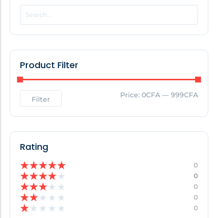
POPULAR THIS WEEK
No Posts Found!
Product Filter
EDITOR'S PICK
Price:
0CFA
—
999CFA
Filter
No Posts Found!
Rating
★
★
★
★
★
0
★
★
★
★
★
0
★
★
★
★
★
0
★
★
★
★
★
0
★
★
★
★
★
0