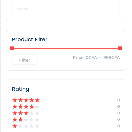
POPULAR THIS WEEK
No Posts Found!
Product Filter
EDITOR'S PICK
Price:
0CFA
—
999CFA
Filter
No Posts Found!
Rating
★
★
★
★
★
0
★
★
★
★
★
0
★
★
★
★
★
0
★
★
★
★
★
0
★
★
★
★
★
0