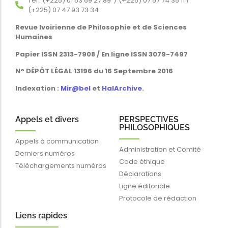
Tél : (+225) 01 53 69 27 89 / (+225) 07 57 74 35 11 /
(+225) 07 47 93 73 34
Revue Ivoirienne de Philosophie et de Sciences
Humaines
Papier ISSN 2313-7908 / En ligne ISSN 3079-7497
N° DÉPÔT LÉGAL 13196 du 16 Septembre 2016
Indexation :
Mir@bel
et
HalArchive
.
Appels et divers
PERSPECTIVES
PHILOSOPHIQUES
Appels à communication
Administration et Comité
Derniers numéros
Code éthique
Téléchargements numéros
Déclarations
Ligne éditoriale
Protocole de rédaction
Liens rapides