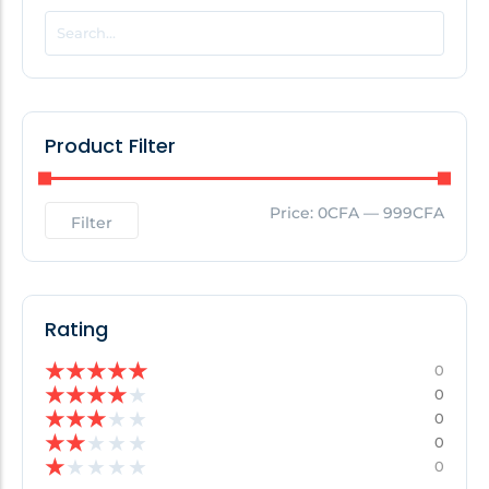
POPULAR THIS WEEK
No Posts Found!
Product Filter
EDITOR'S PICK
Price:
0CFA
—
999CFA
Filter
No Posts Found!
Rating
★
★
★
★
★
0
★
★
★
★
★
0
★
★
★
★
★
0
★
★
★
★
★
0
★
★
★
★
★
0