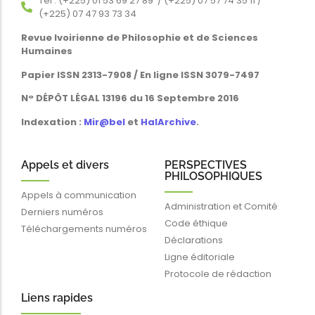
Tél : (+225) 01 53 69 27 89 / (+225) 07 57 74 35 11 /
(+225) 07 47 93 73 34
Revue Ivoirienne de Philosophie et de Sciences
Humaines
Papier ISSN 2313-7908 / En ligne ISSN 3079-7497
N° DÉPÔT LÉGAL 13196 du 16 Septembre 2016
Indexation :
Mir@bel
et
HalArchive
.
Appels et divers
PERSPECTIVES
PHILOSOPHIQUES
Appels à communication
Administration et Comité
Derniers numéros
Code éthique
Téléchargements numéros
Déclarations
Ligne éditoriale
Protocole de rédaction
Liens rapides